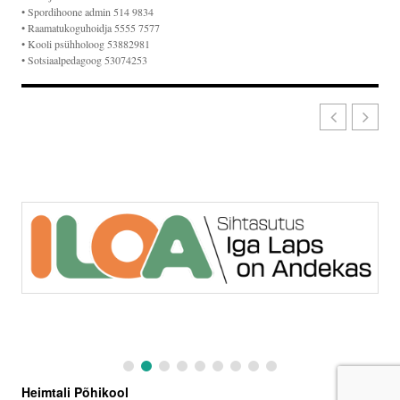
• Spordihoone admin 514 9834
• Raamatukoguhoidja 5555 7577
• Kooli psühholoog 53882981
• Sotsiaalpedagoog 53074253
Heimtali Põhikool