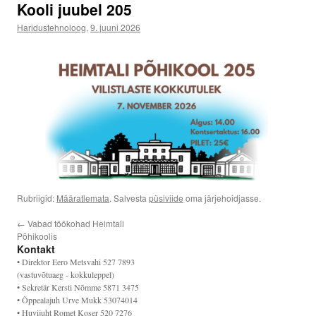
Kooli juubel 205
Haridustehnoloog
,
9. juuni 2026
Rubriigid:
Määratlemata
. Salvesta
püsiviide
oma järjehoidjasse.
←
Vabad töökohad Heimtali
Põhikoolis
Kontakt
• Direktor Eero Metsvahi 527 7893
(vastuvõtuaeg - kokkuleppel)
• Sekretär Kersti Nõmme 5871 3475
• Õppealajuh Urve Mukk 53074014
• Huvijuht Romet Koser 520 7276