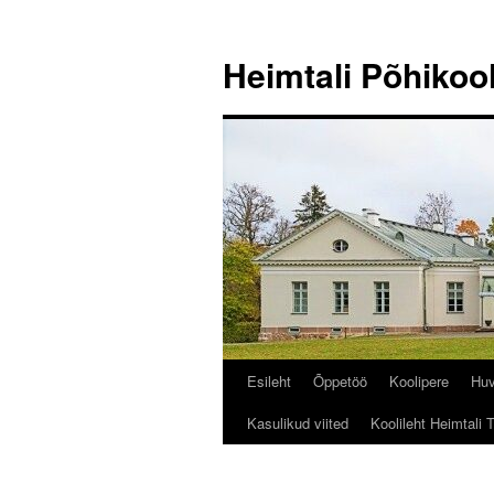
Liigu
sisu
Heimtali Põhikoo
juurde
Esileht
Õppetöö
Koolipere
Huv
Kasulikud viited
Koolileht Heimtali 