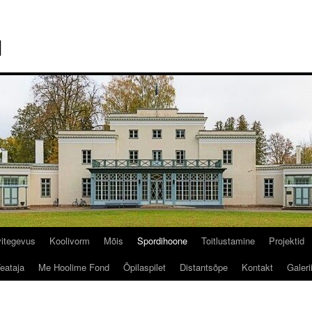
l
itegevus
Koolivorm
Mõis
Spordihoone
Toitlustamine
Projektid
Teataja
Me Hoolime Fond
Õpilaspilet
Distantsõpe
Kontakt
Galeri