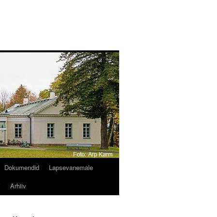
Dokumendid
Lapsevanemale
i
Arhiiv