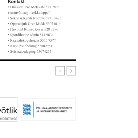
Kontakt
• Direktor Eero Metsvahi 527 7893
(vastuvõtuaeg - kokkuleppel)
• Sekretär Kersti Nõmme 5871 3475
• Õppealajuh Urve Mukk 53074014
• Huvijuht Romet Koser 520 7276
• Spordihoone admin 514 9834
• Raamatukoguhoidja 5555 7577
• Kooli psühholoog 53882981
• Sotsiaalpedagoog 53074253